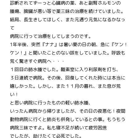
診断されてずーっと心臓病の薬、あと副腎ホルモンの
腫瘍、脾臓が悪い等で薬三昧の治療を続けていました。
結局、長生きしてほしく、また元通り元気になるかなっ
て
病院に行って治療をしてしまうのです。
1年半後、突然『ナナ』は暑い夏の日の朝、急に『ケン！
ケン！』と聞いたことのない咳をしていました。呼吸も
荒く驚きすぐ病院へ・・・
１回目の肺水腫でした。酸素室に入り利尿剤を打ち、
３日連続で病院。その後、回復してくれた時には本当に
嬉しかった。しかし、また１１月の暮れ、また息が荒
い！
と思い病院に行ったものの軽い肺水腫、
いったん病院から帰りましたが、その日の夜悪化！夜間
動物病院に行くと肺炎も併発しているとの事。もうもう
病院三昧ですよ。私も寝不足が続いて疲労困憊
でしたが、助けたくて必死でした。