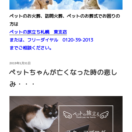
ペットのお火葬、訪問火葬、ペットのお葬式でお困りの
方は
ペットの旅立ち札幌 東支店
または、フリーダイヤル 0120-39-2013
までご相談ください。
投
2019年1月31日
稿
ペットちゃんが亡くなった時の悲し
日:
み・・・