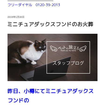
フリーダイヤル 0120-39-2013
投
2019年1月30日
稿
ミニチュアダックスフンドのお火葬
日:
昨日、小樽にてミニチュアダックス
フンドの