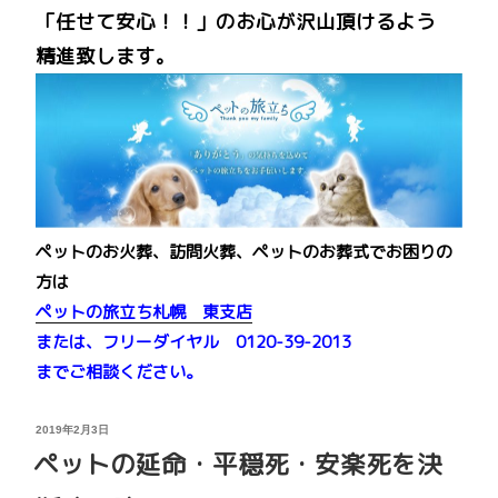
「任せて安心！！」のお心が沢山頂けるよう
精進致します。
ペットのお火葬、訪問火葬、ペットのお葬式でお困りの
方は
ペットの旅立ち札幌 東支店
または、フリーダイヤル 0120-39-2013
までご相談ください。
投
2019年2月3日
稿
ペットの延命・平穏死・安楽死を決
日: