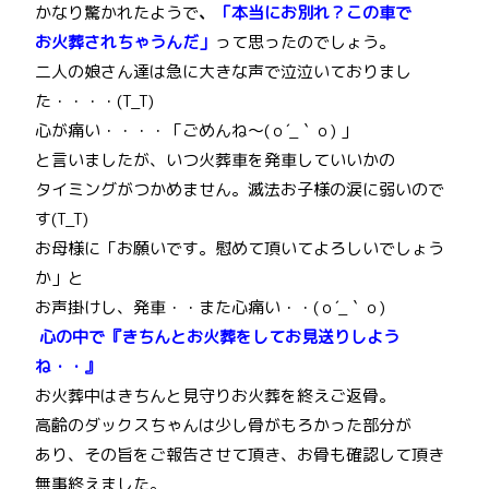
かなり驚かれたようで
、
「本当にお別れ？この車で
お火葬されちゃうんだ」
って思ったのでしょう。
二人の娘さん達は急に大きな声で泣泣いておりまし
た・・・・(T_T)
心が痛い・・・・「ごめんね～(ｏ´_｀ｏ) 」
と言いましたが、いつ火葬車を発車していいかの
タイミングがつかめません。滅法お子様の涙に弱いので
す(T_T)
お母様に「お願いです。慰めて頂いてよろしいでしょう
か」と
お声掛けし、発車・・また心痛い・・(ｏ´_｀ｏ)
心の中で『きちんとお火葬をしてお見送りしよう
ね・・』
お火葬中はきちんと見守りお火葬を終えご返骨。
高齢のダックスちゃんは少し骨がもろかった部分が
あり、その旨をご報告させて頂き、お骨も確認して頂き
無事終えました。