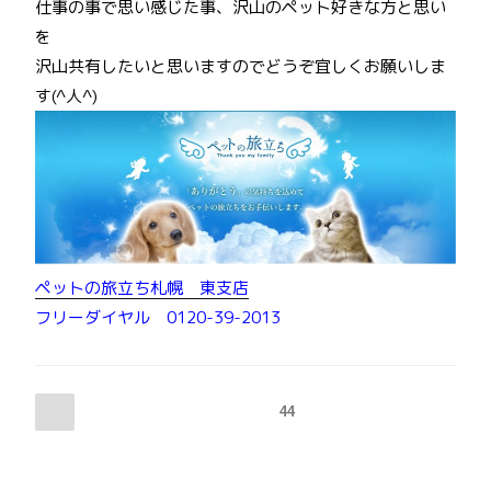
仕事の事で思い感じた事、沢山のペット好きな方と思い
を
沢山共有したいと思いますのでどうぞ宜しくお願いしま
す(^人^)
ペットの旅立ち札幌 東支店
フリーダイヤル 0120-39-2013
投
前
ページ
44
の
稿
ペ
ー
の