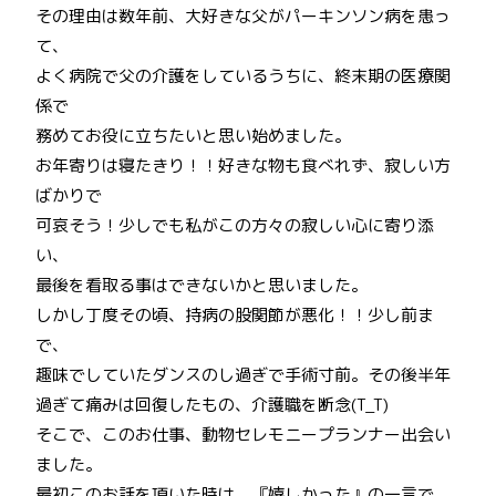
その理由は数年前、大好きな父がパーキンソン病を患っ
て、
よく病院で父の介護をしているうちに、終末期の医療関
係で
務めてお役に立ちたいと思い始めました。
お年寄りは寝たきり！！好きな物も食べれず、寂しい方
ばかりで
可哀そう！少しでも私がこの方々の寂しい心に寄り添
い、
最後を看取る事はできないかと思いました。
しかし丁度その頃、持病の股関節が悪化！！少し前ま
で、
趣味でしていたダンスのし過ぎで手術寸前。その後半年
過ぎて痛みは回復したもの、介護職を断念(T_T)
そこで、このお仕事、動物セレモニープランナー出会い
ました。
最初このお話を頂いた時は、『嬉しかった』の一言で