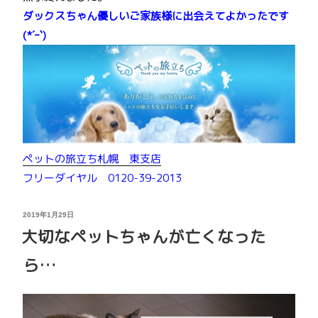
ダックスちゃん優しいご家族様に出会えてよかったです
(*´ｰ`)
ペットの旅立ち札幌 東支店
フリーダイヤル 0120-39-2013
投
2019年1月29日
稿
大切なペットちゃんが亡くなった
日:
ら…