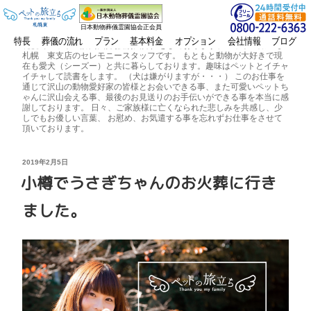
日本動物葬儀霊園協会正会員
投稿者:
ペットの旅立ち
特長
葬儀の流れ
プラン
基本料金
オプション
会社情報
ブログ
札幌でペットの訪問火葬(個別火葬）をしております、ペットの旅立ち
札幌 東支店のセレモニースタッフです。 もともと動物が大好きで現
在も愛犬（シーズー）と共に暮らしております。趣味はペットとイチャ
イチャして読書をします。 （犬は嫌がりますが・・・） このお仕事を
通じて沢山の動物愛好家の皆様とお会いできる事、また可愛いペットち
ゃんに沢山会える事、最後のお見送りのお手伝いができる事を本当に感
謝しております。 日々、ご家族様に亡くなられた悲しみを共感し、少
しでもお優しい言葉、 お慰め、お気遣する事を忘れずお仕事をさせて
頂いております。
投
2019年2月5日
稿
小樽でうさぎちゃんのお火葬に行き
日:
ました。