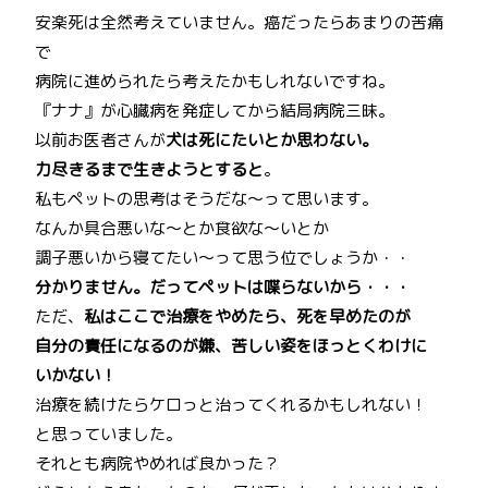
安楽死は全然考えていません。癌だったらあまりの苦痛
で
病院に進められたら考えたかもしれないですね。
『ナナ』が心臓病を発症してから結局病院三昧。
以前お医者さんが
犬は死にたいとか思わない。
力尽きるまで生きようとすると
。
私もペットの思考はそうだな～って思います。
なんか具合悪いな～とか食欲な～いとか
調子悪いから寝てたい～って思う位でしょうか・・
分かりません。だってペットは喋らないから・・・
ただ、
私はここで治療をやめたら、死を早めたのが
自分の責任になるのが嫌、苦しい姿をほっとくわけに
いかない！
治療を続けたらケロっと治ってくれるかもしれない！
と思っていました。
それとも病院やめれば良かった？