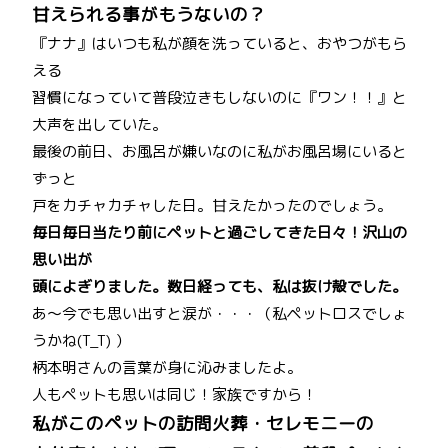
甘えられる事がもうないの？
『ナナ』はいつも私が顔を洗っていると、おやつがもら
える
習慣になっていて普段泣きもしないのに『ワン！！』と
大声を出していた。
最後の前日、お風呂が嫌いなのに私がお風呂場にいると
ずっと
戸をカチャカチャした日。甘えたかったのでしょう。
毎日毎日当たり前にペットと過ごしてきた日々！沢山の
思い出が
頭によぎりました。数日経っても、私は抜け殻でした。
あ～今でも思い出すと涙が・・・（私ペットロスでしょ
うかね(T_T) ）
柄本明さんの言葉が身に沁みましたよ。
人もペットも思いは同じ！家族ですから！
私がこのペットの訪問火葬・セレモニーの