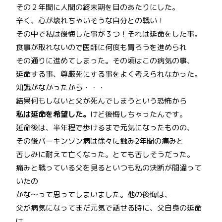
その２年間に人間の終末期を目のあたりにした。
辛く、心が壊れちゃいそうな自分との戦い！
その中で私は後悔した事が３つ！それは延命をした事。
食事が取れないので医師に何度も胃ろうを進められ
その通りに進めてしまった。その頃はこの病気の事、
延命する事、尊厳死にする事をよく考えられなかった。
知識がなかったから・・・
結果何もしないと父が死んでしまうという恐怖から
私は延命を希望した。
けど後悔しちゃったんです。
延命後は、半年程で歩けるまで元気になったものの、
その後パーキンソン病は徐々に蝕み2年間の痛みと
苦しみに耐えて亡くなった。とても苦しそうだった。
痛みと戦っている父を見るといつも私の決断が間違って
いたの
かな～って思ってしまいました。他の後悔は、
父が病気になってまだ元気で話せる時に、父自身の延命
は