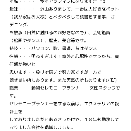
年齢・・・・・今年アラフィフになります(=_=;)
趣味・・・・・沢山ありまして、一番は大好きなペット
（我が家はお犬様）とベタベタして読書をする事、ガー
デニング、
お散歩（自然に触れるのが好きなので）、芸術鑑賞
（絵画やダンス）、歴史、美容等です。
特技・・・パソコン、歌、書道、昔はダンス
性格・・・明るすぎます！意外と心配性でせっかち、責
任感が強いと
思います・・負けず嫌いで努力家ですが一方で
飽き易い所もあります。また天然の所もあります(ﾉ´Д`)
職業・・・動物セレモニープランナー 女性スタッフで
す。
セレモニープランナーをする以前は、エクステリアの設
計士を
しておりましたがとあるきっかけで、１８年も勤務して
おりました会社を退職しました。