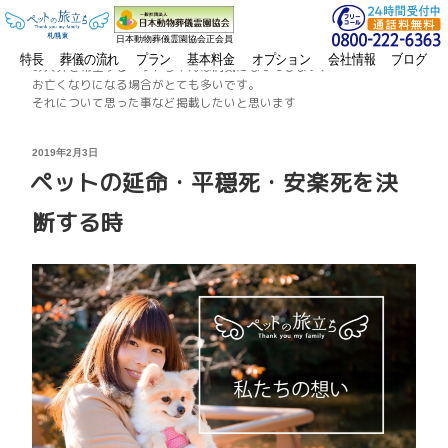
日本動物葬儀霊園協会正会員
カテゴリー:
ペットの病気
特長
葬儀の流れ
プラン
基本料金
オプション
会社情報
ブログ
お火葬を希望するペットちゃんは病気になってしまい、
お亡くなりになる場合がとても多いです。
それについて思った事など掲載したいと思います
投
2019年2月3日
稿
ペットの延命・平穏死・安楽死を決
日:
断する時