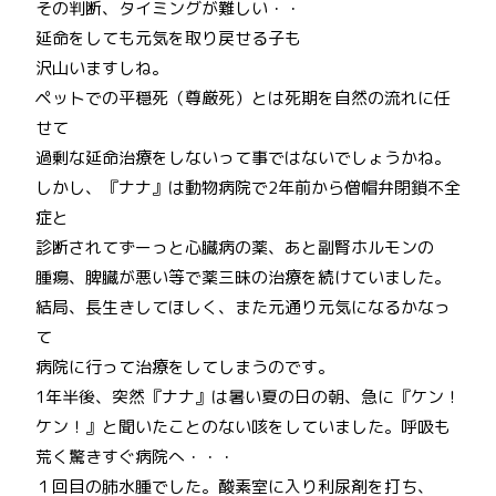
その判断、タイミングが難しい・・
延命をしても元気を取り戻せる子も
沢山いますしね。
ペットでの平穏死（尊厳死）とは死期を自然の流れに任
せて
過剰な延命治療をしないって事ではないでしょうかね。
しかし、『ナナ』は動物病院で2年前から僧帽弁閉鎖不全
症と
診断されてずーっと心臓病の薬、あと副腎ホルモンの
腫瘍、脾臓が悪い等で薬三昧の治療を続けていました。
結局、長生きしてほしく、また元通り元気になるかなっ
て
病院に行って治療をしてしまうのです。
1年半後、突然『ナナ』は暑い夏の日の朝、急に『ケン！
ケン！』と聞いたことのない咳をしていました。呼吸も
荒く驚きすぐ病院へ・・・
１回目の肺水腫でした。酸素室に入り利尿剤を打ち、