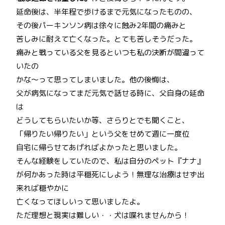
延命後は、半年程で歩けるまで元気になったものの、
その後パーキンソン病は徐々に蝕み2年間の痛みと
苦しみに耐えて亡くなった。とても苦しそうだった。
痛みと戦っている父を見るといつも私の決断が間違って
いたの
かな～って思ってしまいました。他の後悔は、
父が病気になってまだ元気で話せる時に、父自身の延命
は
どうしてもらいたいか等、さらりとでも聞くこと、
「帰りたい帰りたい」という父をせめて週に一度位
自宅に帰らせてあげればよかったと思いました。
そんな経験をしていたので、私は自分のペット『ナナ』
が何かあった時は平穏死にしよう！無理な治療はせず出
来れば穏やかに
亡くなってほしいって思いましたよ。
ただ理想と現実は難しい・・犬は喋れませんから！