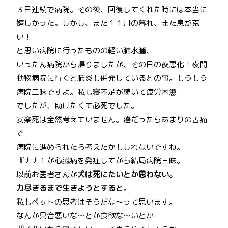
３日連続で病院。その後、回復してくれた時には本当に
嬉しかった。しかし、また１１月の暮れ、また息が荒
い！
と思い病院に行ったものの軽い肺水腫、
いったん病院から帰りましたが、その日の夜悪化！夜間
動物病院に行くと肺炎も併発しているとの事。もうもう
病院三昧ですよ。私も寝不足が続いて疲労困憊
でしたが、助けたくて必死でした。
安楽死は全然考えていません。癌だったらあまりの苦痛
で
病院に進められたら考えたかもしれないですね。
『ナナ』が心臓病を発症してから結局病院三昧。
以前お医者さんが
犬は死にたいとか思わない。
力尽きるまで生きようとすると
。
私もペットの思考はそうだな～って思います。
なんか具合悪いな～とか食欲な～いとか