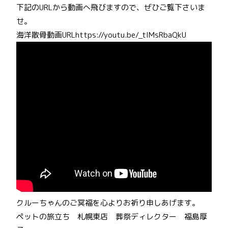
下記のURLから動画へ飛びますので、ぜひご覧下さいま
せ。
海洋散骨動画URLhttps://youtu.be/_tlMsRbaQkU
クルーちゃんのご冥福を心よりお祈り申しあげます。
ペットの旅立ち 札幌東店 葬祭ディレクター 福島厚