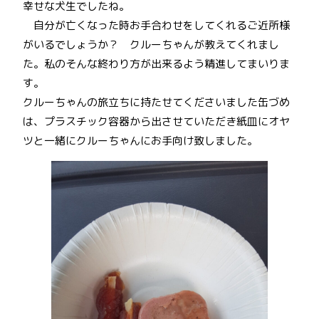
幸せな犬生でしたね。
自分が亡くなった時お手合わせをしてくれるご近所様
がいるでしょうか？ クルーちゃんが教えてくれまし
た。私のそんな終わり方が出来るよう精進してまいりま
す。
クルーちゃんの旅立ちに持たせてくださいました缶づめ
は、プラスチック容器から出させていただき紙皿にオヤ
ツと一緒にクルーちゃんにお手向け致しました。