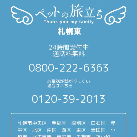
24時間受付中
通話料無料
0800-222-6363
お電話が繋がりにくい
場合はこちら
0120-39-2013
札幌市中央区・手稲区・厚別区・白石区・豊
平区・北区・南区・西区・東区・清田区・小
樽市・北広島市・恵庭市・千歳市・苫小牧