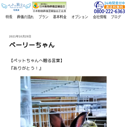
日本動物葬儀霊園協会正会員
特長
葬儀の流れ
プラン
基本料金
オプション
会社情報
ブログ
投
2021年10月29日
稿
ベーリーちゃん
日:
【ペットちゃんへ贈る言葉】
『ありがとう！』