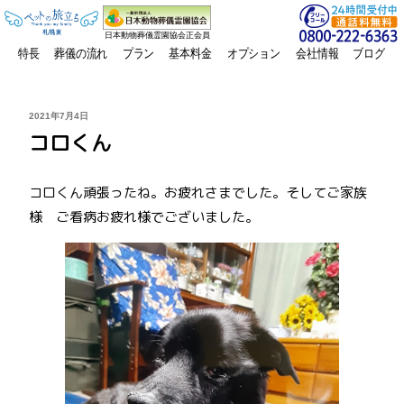
日本動物葬儀霊園協会正会員
特長
葬儀の流れ
プラン
基本料金
オプション
会社情報
ブログ
投
2021年7月4日
稿
コロくん
日:
コロくん頑張ったね。お疲れさまでした。そしてご家族
様 ご看病お疲れ様でございました。