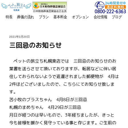
日本動物葬儀霊園協会正会員
特長
葬儀の流れ
プラン
基本料金
オプション
会社情報
ブログ
投
2021年3月20日
稿
三回忌のお知らせ
日:
ペットの旅立ち札幌東店では 三回忌のお知らせのお
葉書を送らさせて頂いておりますが、転居などに伴い居
住しておられないようで返還されました郵便物が 4月は
2件ほどございましたので、こちらにてお知らせ致しま
す。
苫小牧のブラスちゃん 4月8日が三回忌
札幌のまめちゃん 4月29日が三回忌
月日が経つのは早いもので、3年経ちましたが、きっと
今も皆様を暖かく見守っている事と存じます。ご生前の