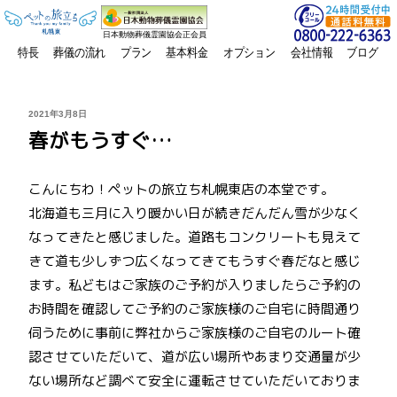
日本動物葬儀霊園協会正会員
特長
葬儀の流れ
プラン
基本料金
オプション
会社情報
ブログ
投
2021年3月8日
稿
春がもうすぐ…
日:
こんにちわ！ペットの旅立ち札幌東店の本堂です。
北海道も三月に入り暖かい日が続きだんだん雪が少なく
なってきたと感じました。道路もコンクリートも見えて
きて道も少しずつ広くなってきてもうすぐ春だなと感じ
ます。私どもはご家族のご予約が入りましたらご予約の
お時間を確認してご予約のご家族様のご自宅に時間通り
伺うために事前に弊社からご家族様のご自宅のルート確
認させていただいて、道が広い場所やあまり交通量が少
ない場所など調べて安全に運転させていただいておりま