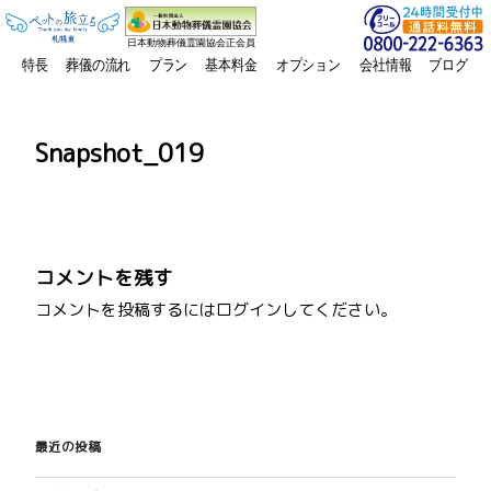
日本動物葬儀霊園協会正会員
特長
葬儀の流れ
プラン
基本料金
オプション
会社情報
ブログ
Snapshot_019
コメントを残す
コメントを投稿するには
ログイン
してください。
投
稿
最近の投稿
ナ