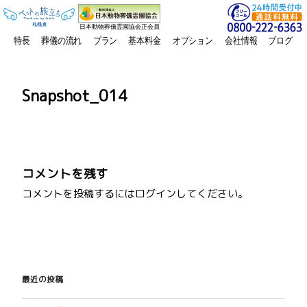
日本動物葬儀霊園協会正会員
特長
葬儀の流れ
プラン
基本料金
オプション
会社情報
ブログ
Snapshot_014
コメントを残す
コメントを投稿するには
ログイン
してください。
投
稿
最近の投稿
ナ