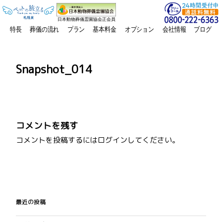
日本動物葬儀霊園協会正会員
特長
葬儀の流れ
プラン
基本料金
オプション
会社情報
ブログ
Snapshot_014
コメントを残す
コメントを投稿するには
ログイン
してください。
投
稿
最近の投稿
ナ