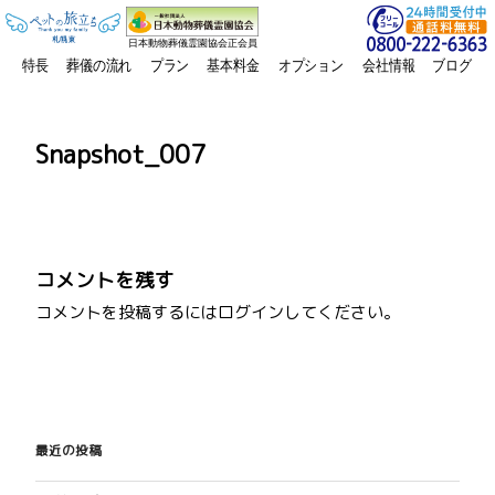
日本動物葬儀霊園協会正会員
特長
葬儀の流れ
プラン
基本料金
オプション
会社情報
ブログ
Snapshot_007
コメントを残す
コメントを投稿するには
ログイン
してください。
投
稿
最近の投稿
ナ