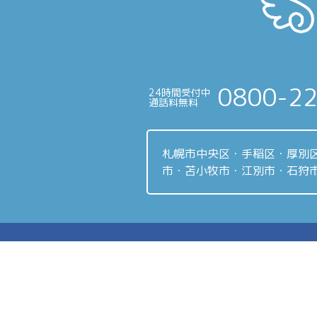
ナ
ビ
ゲ
ー
0800-2
24時間受付中
シ
通話料無料
ョ
ン
札幌市中央区・手稲区・厚別
市・苫小牧市・江別市・石狩