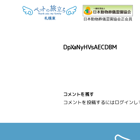
日本動物葬儀霊園協会正会員
DpXaNyHVsAECDBM
コメントを残す
コメントを投稿するには
ログイン
し
投
稿