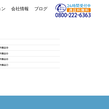
ョン
会社情報
ブログ
供養品⑩
供養品⑨
供養品⑧
供養品⑦