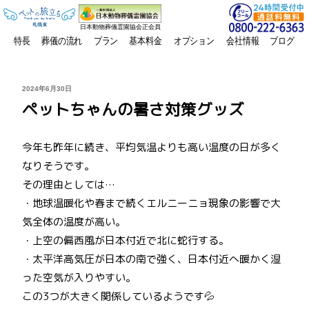
日本動物葬儀霊園協会正会員
特長
葬儀の流れ
プラン
基本料金
オプション
会社情報
ブログ
投
2024年6月30日
稿
ペットちゃんの暑さ対策グッズ
日:
今年も昨年に続き、平均気温よりも高い温度の日が多く
なりそうです。
その理由としては…
・地球温暖化や春まで続くエルニーニョ現象の影響で大
気全体の温度が高い。
・上空の偏西風が日本付近で北に蛇行する。
・太平洋高気圧が日本の南で強く、日本付近へ暖かく湿
った空気が入りやすい。
この3つが大きく関係しているようです💦