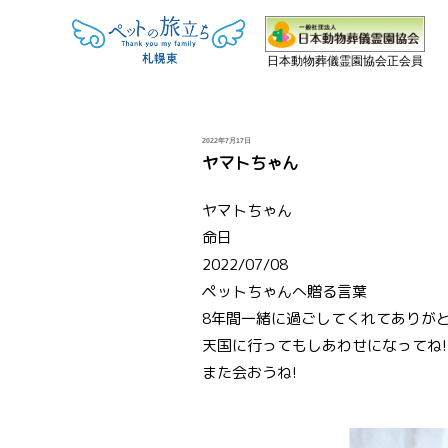
日本動物葬儀霊園協会正会員
投
2022年7月17日
稿
ヤマトちゃん
日:
ヤマトちゃん
命日
2022/07/08
ペットちゃんへ贈る言葉
8年間一緒に過ごしてくれてありがと
天国に行ってもしあわせになってね!
また会おうね!