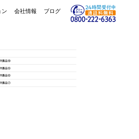
ョン
会社情報
ブログ
供養品⑩
供養品⑨
供養品⑧
供養品⑦