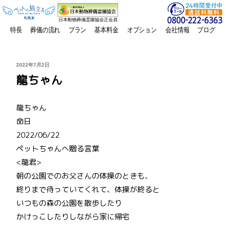
日本動物葬儀霊園協会正会員
特長
葬儀の流れ
プラン
基本料金
オプション
会社情報
ブログ
投
2022年7月2日
稿
龍ちゃん
日:
龍ちゃん
命日
2022/06/22
ペットちゃんへ贈る言葉
<龍君>
朝の公園でのお父さんの体操のときも、
終りまで待っていてくれて、体操が終ると
いつもの森の公園を散歩したり
かけっこしたりしながら家に帰宅