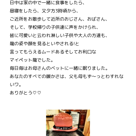
日中は家の中で一緒に食事をしたら、
昼寝をしたら、又夕方3時頃から、
ご近所をお散歩して近所のおじさん、おばさん、
そして、学校帰りの子供達に声をかけられ、
皆に可愛いと云われ淋しい子供や大人の方達も、
龍の姿や顔を見るといやされる!と
言ってもらえるムードあるそしてお利口な
マイペット龍でした。
毎日毎はお母さんのベットに一緒に眠りました。
あなたのすべての暖かさは、父も母もず～っとわすれな
いワ。
ありがとう♡♡