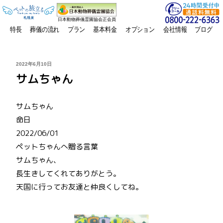
日本動物葬儀霊園協会正会員
特長
葬儀の流れ
プラン
基本料金
オプション
会社情報
ブログ
投
2022年6月10日
稿
サムちゃん
日:
サムちゃん
命日
2022/06/01
ペットちゃんへ贈る言葉
サムちゃん、
長生きしてくれてありがとう。
天国に行ってお友達と仲良くしてね。