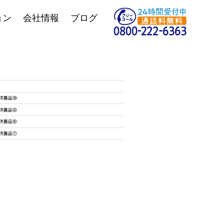
ョン
会社情報
ブログ
供養品⑩
供養品⑨
供養品⑧
供養品⑦