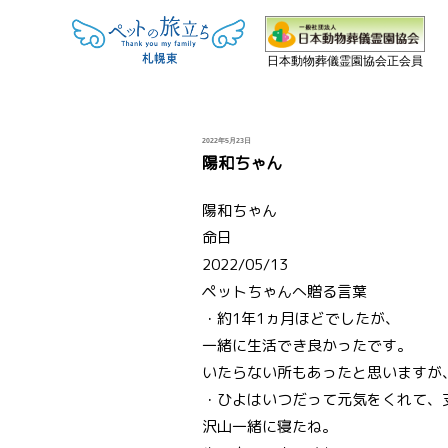
日本動物葬儀霊園協会正会員
投
2022年5月23日
稿
陽和ちゃん
日:
陽和ちゃん
命日
2022/05/13
ペットちゃんへ贈る言葉
・約1年1ヵ月ほどでしたが、
一緒に生活でき良かったです。
いたらない所もあったと思いますが
・ひよはいつだって元気をくれて、
沢山一緒に寝たね。