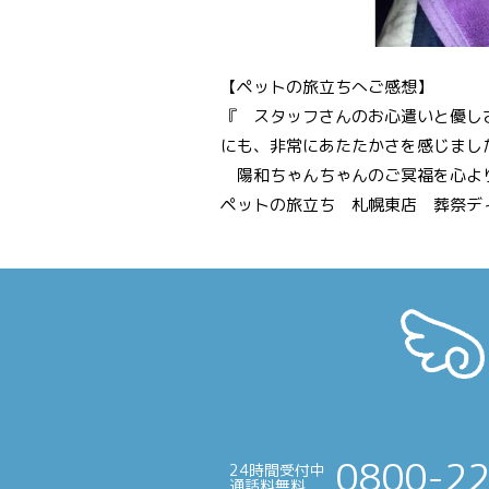
【ペットの旅立ちへご感想】
『 スタッフさんのお心遣いと優し
にも、非常にあたたかさを感じまし
陽和ちゃんちゃんのご冥福を心よ
ペットの旅立ち 札幌東店 葬祭デ
投
稿
ナ
ビ
ゲ
ー
0800-2
24時間受付中
シ
通話料無料