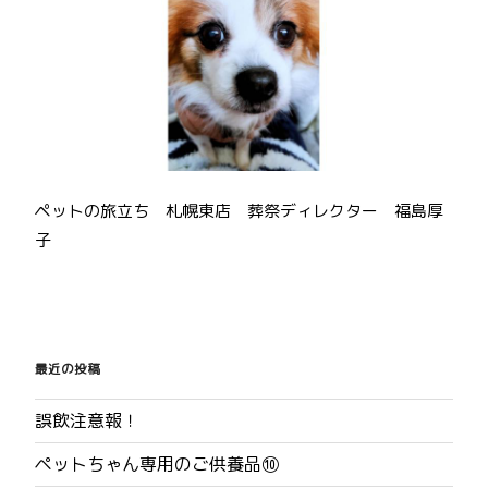
ペットの旅立ち 札幌東店 葬祭ディレクター 福島厚
子
投
稿
最近の投稿
ナ
誤飲注意報！
ビ
ペットちゃん専用のご供養品⑩