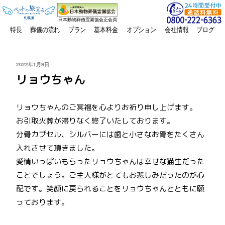
日本動物葬儀霊園協会正会員
特長
葬儀の流れ
プラン
基本料金
オプション
会社情報
ブログ
投
2022年1月9日
稿
リョウちゃん
日:
リョウちゃんのご冥福を心よりお祈り申し上げます。
お引取火葬が滞りなく終了いたしております。
分骨カプセル、シルバーには歯と小さなお骨をたくさん
入れさせて頂きました。
愛情いっぱいもらったリョウちゃんは幸せな猫生だった
ことでしょう。ご主人様がとてもお悲しみだったのが心
配です。笑顔に戻られることをリョウちゃんとともに願
っております。