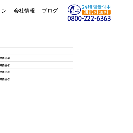
ョン
会社情報
ブログ
供養品⑩
供養品⑨
供養品⑧
供養品⑦