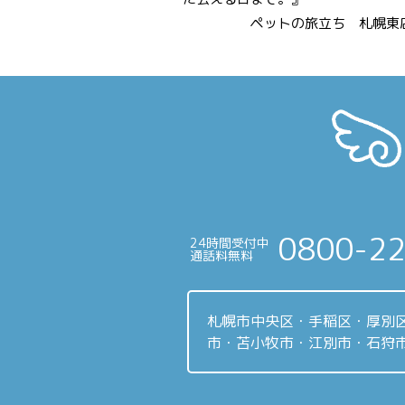
ペットの旅立ち 札幌東店 
投
稿
ナ
ビ
ゲ
ー
0800-2
24時間受付中
シ
通話料無料
ョ
ン
札幌市中央区・手稲区・厚別
市・苫小牧市・江別市・石狩