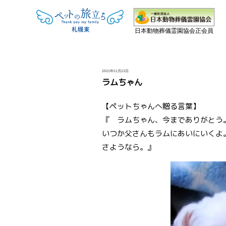
日本動物葬儀霊園協会正会員
投
2021年11月23日
稿
ラムちゃん
日:
【ペットちゃんへ贈る言葉】
『 ラムちゃん、今までありがとう
いつか父さんもラムにあいにいくよ
さようなら。』