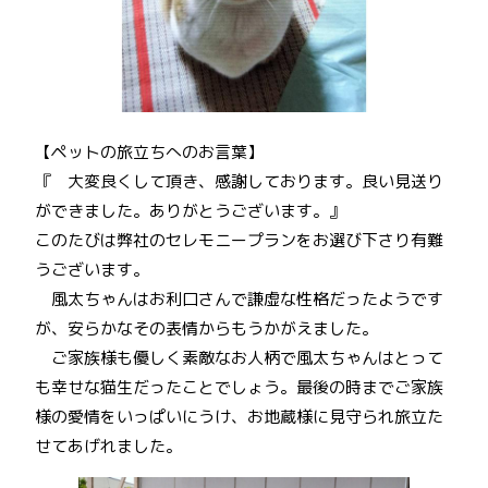
【ペットの旅立ちへのお言葉】
『 大変良くして頂き、感謝しております。良い見送り
ができました。ありがとうございます。』
このたびは弊社のセレモニープランをお選び下さり有難
うございます。
風太ちゃんはお利口さんで謙虚な性格だったようです
が、安らかなその表情からもうかがえました。
ご家族様も優しく素敵なお人柄で風太ちゃんはとって
も幸せな猫生だったことでしょう。最後の時までご家族
様の愛情をいっぱいにうけ、お地蔵様に見守られ旅立た
せてあげれました。