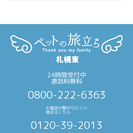
ョ
ン
24時間受付中
通話料無料
0800-222-6363
お電話が繋がりにくい
場合はこちら
0120-39-2013