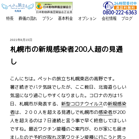
日本動物葬儀霊園協会正会員
特長
葬儀の流れ
プラン
基本料金
オプション
会社情報
ブログ
投
2021年8月15日
稿
札幌市の新規感染者200人超の見通
日:
し
こんにちは。ペットの旅立ち札幌東店の高野です。
暑さ続きでバテ気味でしたが、ここ数日、北海道らしい
気温になり過ごしやすくなりました。コロナの方は15
日、札幌市が発表する、
新型コロナウイルス
の
新規感染
者
は、２００人を超える見通しで札幌市の
感染者
が200
人を超えるのは７日連続と言う事で早く終息してほしい
ですね。最近ワクチン接種のご案内が、わが家にも届き
ましたので予約が取れ次第ワクチン接種に行こうと思っ