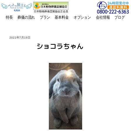
日本動物葬儀霊園協会正会員
特長
葬儀の流れ
プラン
基本料金
オプション
会社情報
ブログ
投
2021年7月19日
稿
ショコラちゃん
日: