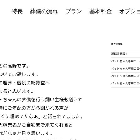
特長
葬儀の流れ
プラン
基本料金
オプシ
最近の投稿
誤飲注意報！
ペットちゃん専用のご
店の高野です。
ペットちゃん専用のご
ついてお話します。
ペットちゃん専用のご
に埋葬・個別に納骨堂へ
ペットちゃん専用のご
あると思います。
トちゃんの葬儀を行う飼い主様も増えて
時にご年配の方から聞かれる声が
近くに埋めてたなぁ」と話されてました。
火葬業者がご自宅まで来てくれると
代だなぁと日々思います。