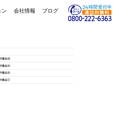
ョン
会社情報
ブログ
供養品⑩
供養品⑨
供養品⑧
供養品⑦