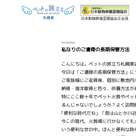
日本動物葬儀霊園協会正会員
投
2021年6月8日
稿
私なりのご遺骨の長期保管方法
日:
こんにちは。ペットの旅立ち札幌東
今日は「ご遺骨の長期保管方法」に
ご家族様にご返骨後、個別に敷地内
納骨・海洋散骨と色々、供養方法が
特にここ数十年でペット火葬やペッ
るんじゃないでしょうか？よく訪問
｢便利な時代だね」「昔は山とか川
今この現代、火葬場に行かなくても
いう便利な世の中。ほんと便利な時