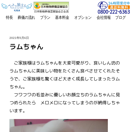
日本動物葬儀霊園協会正会員
特長
葬儀の流れ
プラン
基本料金
オプション
会社情報
ブログ
投
2021年5月6日
稿
ラムちゃん
日:
ご家族様はラムちゃんを大変可愛がり、食いしん坊の
ラムちゃんに美味しい物をたくさん食べさせてくれたそ
うで、ご家族様も驚くほど大きく成長してしまったラム
ちゃん。
フワフワの毛並みに優しいお顔立ちのラムちゃんに見
つめられたら メロメロになってしまうのが納得しちゃ
います。