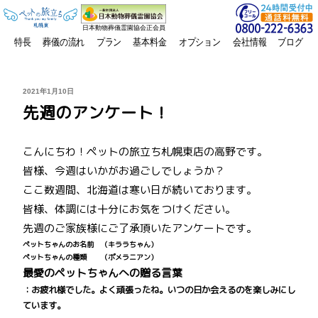
日本動物葬儀霊園協会正会員
特長
葬儀の流れ
プラン
基本料金
オプション
会社情報
ブログ
投
2021年1月10日
稿
先週のアンケート！
日:
こんにちわ！ペットの旅立ち札幌東店の高野です。
皆様、今週はいかがお過ごしでしょうか？
ここ数週間、北海道は寒い日が続いております。
皆様、体調には十分にお気をつけください。
先週のご家族様にご了承頂いたアンケートです。
ペットちゃんのお名前 （キララちゃん）
ペットちゃんの種類 （ポメラニアン）
最愛のペットちゃんへの贈る言葉
：お疲れ様でした。よく頑張ったね。いつの日か会えるのを楽しみにし
ています。