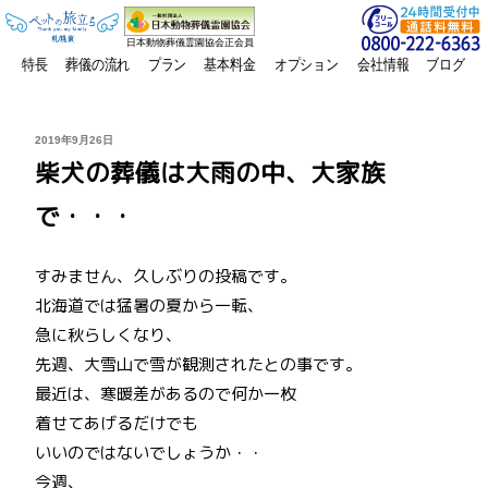
日本動物葬儀霊園協会正会員
特長
葬儀の流れ
プラン
基本料金
オプション
会社情報
ブログ
投
2019年9月26日
稿
柴犬の葬儀は大雨の中、大家族
日:
で・・・
すみません、久しぶりの投稿です。
北海道では猛暑の夏から一転、
急に秋らしくなり、
先週、大雪山で雪が観測されたとの事です。
最近は、寒暖差があるので何か一枚
着せてあげるだけでも
いいのではないでしょうか・・
今週、