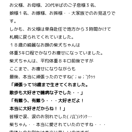
お父様、お母様、20代半ばのご子息様３名、
娘様１名、お嫁様、お孫様・・大家族でのお見送りで
す。
しかも、お父様は単身赴任で地方から３時間かけて
札幌に戻られてくれていました。
１８歳の綺麗なお顔の柴犬ちゃんは
体重3キロ程でかなりお痩せになっていました。
柴犬ちゃんは、平均体重８キロ前後ですが
ここまで、お痩せになりながらも
最後、本当に頑張ったのですね(´；ω；`)ｳｩｩ
「頑張って18歳まで生きてくれました。
散歩も大好きで臆病な子でした・・」
「有難う、有難う・・・大好きだよ！
本当に大好きだからね！！」
皆様で涙、涙のお別れでした( ﾉД`)ｼｸｼｸ…
柴ちゃん・・本当に愛されていたのですね・・・