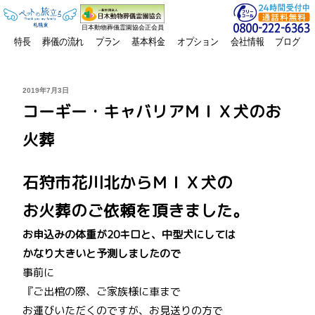
日本動物葬儀霊園協会正会員
特長
葬儀の流れ
プラン
基本料金
オプション
会社情報
ブログ
投
2019年7月3日
稿
コーギー・キャバリアＭＩＸ犬のお
日:
火葬
石狩市花川北からＭＩＸ犬の
お火葬のご依頼を頂きました。
お申込みの体重が20キロと、中型犬にしては
かなり大きいと予測しましたので
事前に
『ご出棺の際、ご家族様に車まで
お運びいただくのですが、お見送りの方で