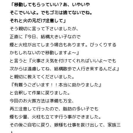
「移動してもらっていい？あ、いやいや
そこでいいよ。でもゴミは捨てないでね。
それと火の元だけ注意して」
そう親切に言って下さいましたが、
正直に『今日、結構大きい子なので
煙と火柱が出てしまう場合もあります。びっくりする
かもしれないので移動しますよ～』
と言うと『火事さえ気を付けてくれればいいよ～でも
次からは遠慮してね、結構散歩で人行き来するんだよ』
と親切に教えてくださいました。
『有難うございます！！本当に助かりました』
と会釈して作業に戻りました。
今回のお火葬方法は準備も万全、
再三注意して行ったので、脂肪の多い子でも
煙も少量、火柱も立てず行う事ができました。
その後ご自宅に戻り、娘様も仕事を抜け出して、家族三
人