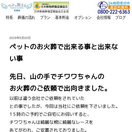
日本動物葬儀霊園協会正会員
特長
葬儀の流れ
プラン
基本料金
オプション
会社情報
ブログ
投
2019年5月22日
稿
ペットのお火葬で出来る事と出来な
日:
い事
先日、山の手でチワワちゃんの
お火葬のご依頼で出向きました。
以前は違う会社でご依頼をされていた
との事でしたが、今回は当社にご依頼を下さいました。
1５時のご予約でご自宅にお伺いすると、
チワワちゃんは綺麗な棺に綺麗なレースを
あてがわれ、ご安置されておりました。