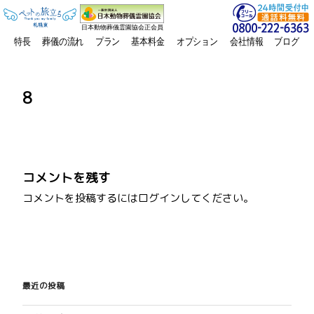
日本動物葬儀霊園協会正会員
特長
葬儀の流れ
プラン
基本料金
オプション
会社情報
ブログ
8
コメントを残す
コメントを投稿するには
ログイン
してください。
投
稿
最近の投稿
ナ