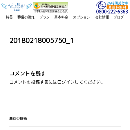
日本動物葬儀霊園協会正会員
特長
葬儀の流れ
プラン
基本料金
オプション
会社情報
ブログ
20180218005750_1
コメントを残す
コメントを投稿するには
ログイン
してください。
投
稿
最近の投稿
ナ