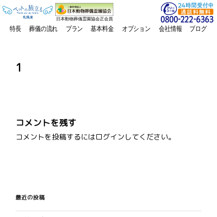
日本動物葬儀霊園協会正会員
特長
葬儀の流れ
プラン
基本料金
オプション
会社情報
ブログ
1
コメントを残す
コメントを投稿するには
ログイン
してください。
投
稿
最近の投稿
ナ