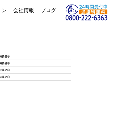
ョン
会社情報
ブログ
供養品⑩
供養品⑨
供養品⑧
供養品⑦