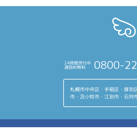
投
稿
ナ
ビ
ゲ
ー
0800-2
24時間受付中
シ
通話料無料
ョ
ン
札幌市中央区・手稲区・厚別
市・苫小牧市・江別市・石狩