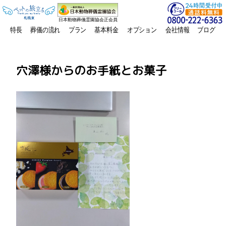
日本動物葬儀霊園協会正会員
特長
葬儀の流れ
プラン
基本料金
オプション
会社情報
ブログ
穴澤様からのお手紙とお菓子