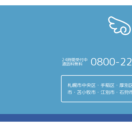
投
稿
ナ
ビ
ゲ
ー
0800-2
24時間受付中
シ
通話料無料
ョ
ン
札幌市中央区・手稲区・厚別
市・苫小牧市・江別市・石狩