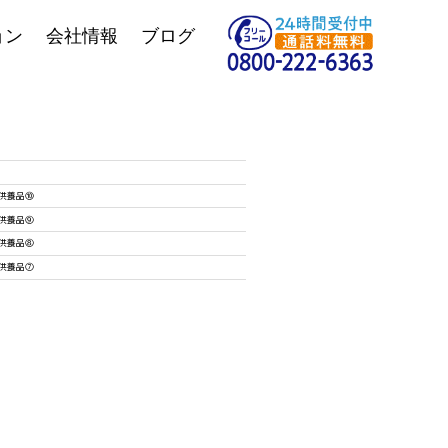
ョン
会社情報
ブログ
供養品⑩
供養品⑨
供養品⑧
供養品⑦